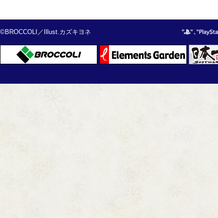
©BROCCOLI／Illust.カズキヨネ