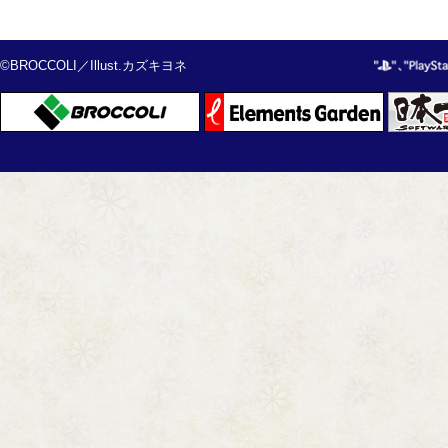
©BROCCOLI／Illust.カズキヨネ