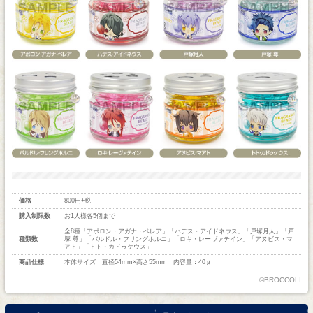
価格
800円+税
購入制限数
お1人様各5個まで
全8種「アポロン・アガナ・ベレア」「ハデス・アイドネウス」「戸塚月人」「戸
種類数
塚 尊」「バルドル・フリングホルニ」「ロキ・レーヴァテイン」「アヌビス・マ
アト」「トト・カドゥケウス」
商品仕様
本体サイズ：直径54mm×高さ55mm 内容量：40ｇ
©BROCCOLI