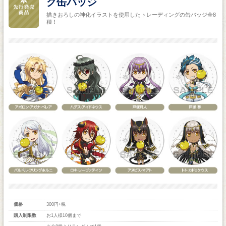
グ缶バッジ
描きおろしの神化イラストを使用したトレーディングの缶バッジ全8
種！
価格
300円+税
購入制限数
お1人様10個まで