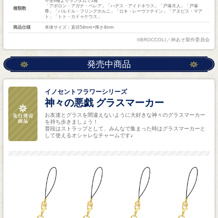
※全8種よりランダムで1種
「アポロン・アガナ・ベレア」「ハデス・アイドネウス」「戸塚月人」「戸塚
種類数
尊」「バルドル・フリングホルニ」「ロキ・レーヴァテイン」「アヌビス・マア
ト」「トト・カドゥケウス」
商品仕様
本体サイズ：直径54mm×厚さ4mm
©BROCCOLI／神あそ製作委員会
発売中商品
イノセントフラワーシリーズ
神々の悪戯 グラスマーカー
お友達とグラスを間違えないように大好きな神々のグラスマーカー
を持ち歩きましょう！
普段はストラップとして、みんなで集まった時はグラスマーカーと
して使えるオシャレなチャームです♪