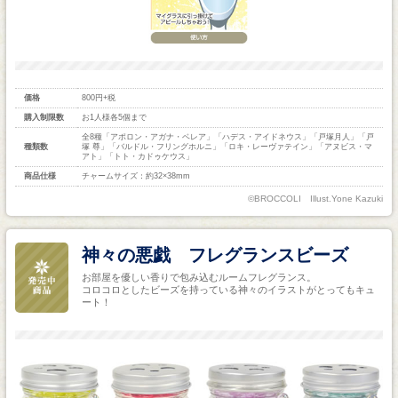
価格
800円+税
購入制限数
お1人様各5個まで
全8種「アポロン・アガナ・ベレア」「ハデス・アイドネウス」「戸塚月人」「戸
種類数
塚 尊」「バルドル・フリングホルニ」「ロキ・レーヴァテイン」「アヌビス・マ
アト」「トト・カドゥケウス」
商品仕様
チャームサイズ：約32×38mm
©BROCCOLI Illust.Yone Kazuki
神々の悪戯 フレグランスビーズ
お部屋を優しい香りで包み込むルームフレグランス。
コロコロとしたビーズを持っている神々のイラストがとってもキュ
ート！