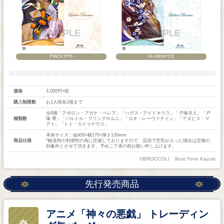
価格
3,000円+税
購入制限数
お1人様各2個まで
全8種「アポロン・アガナ・ベレア」「ハデス・アイドネウス」「戸塚月人」「戸
種類数
塚 尊」「バルドル・フリングホルニ」「ロキ・レーヴァテイン」「アヌビス・マ
アト」「トト・カドゥケウス」
本体サイズ：縦450×横270×厚さ120mm
商品仕様
*輸送時の利便性の為に圧縮しておりますので、店頭で空気が入った場合は交換の
対象外とさせて頂きます。予めご了承の程お願い申し上げます。
©BROCCOLI Illust.Yone Kazuki
先行発売商品
アニメ「神々の悪戯」 トレーディン