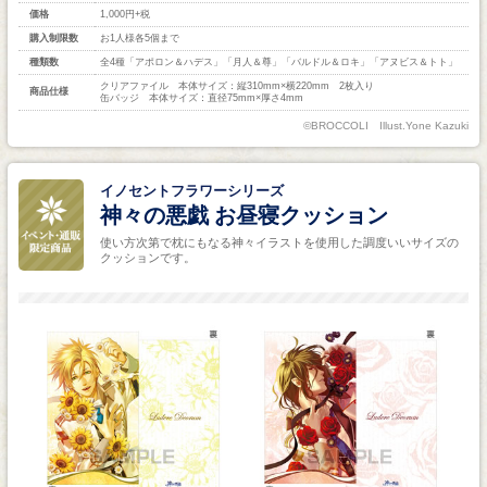
価格
1,000円+税
購入制限数
お1人様各5個まで
種類数
全4種「アポロン＆ハデス」「月人＆尊」「バルドル＆ロキ」「アヌビス＆トト」
クリアファイル 本体サイズ：縦310mm×横220mm 2枚入り
商品仕様
缶バッジ 本体サイズ：直径75mm×厚さ4mm
©BROCCOLI Illust.Yone Kazuki
イノセントフラワーシリーズ
神々の悪戯 お昼寝クッション
使い方次第で枕にもなる神々イラストを使用した調度いいサイズの
クッションです。