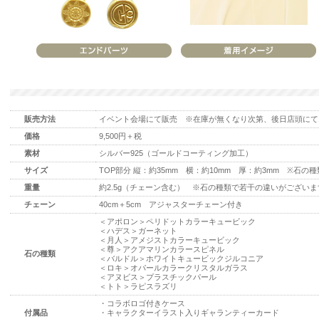
販売方法
イベント会場にて販売 ※在庫が無くなり次第、後日店頭にて
価格
9,500円＋税
素材
シルバー925（ゴールドコーティング加工）
サイズ
TOP部分 縦：約35mm 横：約10mm 厚：約3mm ※石
重量
約2.5g（チェーン含む） ※石の種類で若干の違いがございま
チェーン
40cm＋5cm アジャスターチェーン付き
＜アポロン＞ペリドットカラーキュービック
＜ハデス＞ガーネット
＜月人＞アメジストカラーキュービック
＜尊＞アクアマリンカラースピネル
石の種類
＜バルドル＞ホワイトキュービックジルコニア
＜ロキ＞オパールカラークリスタルガラス
＜アヌビス＞プラスチックパール
＜トト＞ラピスラズリ
・コラボロゴ付きケース
付属品
・キャラクターイラスト入りギャランティーカード