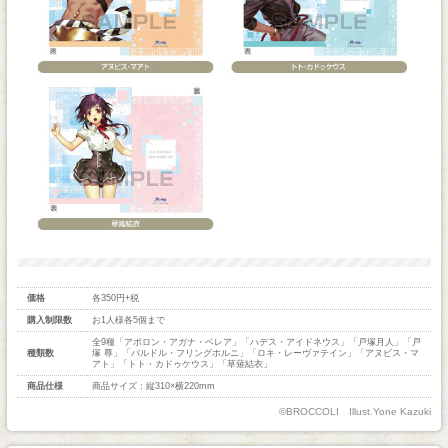
価格
各350円+税
購入制限数
お1人様各5個まで
全9種「アポロン・アガナ・ベレア」「ハデス・アイドネウス」「戸塚月人」「戸
種類数
塚 尊」「バルドル・フリングホルニ」「ロキ・レーヴァテイン」「アヌビス・マ
アト」「トト・カドゥケウス」「草薙結衣」
商品仕様
商品サイズ：縦310×横220mm
©BROCCOLI Illust.Yone Kazuki