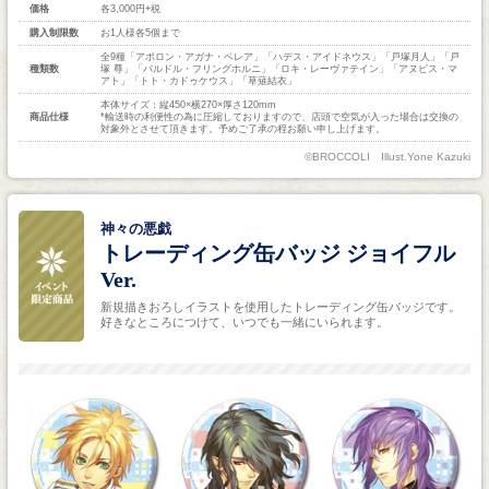
価格
各3,000円+税
購入制限数
お1人様各5個まで
全9種「アポロン・アガナ・ベレア」「ハデス・アイドネウス」「戸塚月人」「戸
種類数
塚 尊」「バルドル・フリングホルニ」「ロキ・レーヴァテイン」「アヌビス・マ
アト」「トト・カドゥケウス」「草薙結衣」
本体サイズ：縦450×横270×厚さ120mm
商品仕様
*輸送時の利便性の為に圧縮しておりますので、店頭で空気が入った場合は交換の
対象外とさせて頂きます。予めご了承の程お願い申し上げます。
©BROCCOLI Illust.Yone Kazuki
神々の悪戯
トレーディング缶バッジ ジョイフル
Ver.
新規描きおろしイラストを使用したトレーディング缶バッジです。
好きなところにつけて、いつでも一緒にいられます。