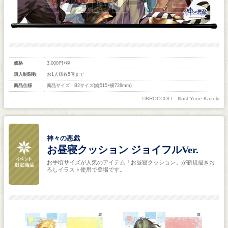
価格
3,000円+税
購入制限数
お1人様各5個まで
商品仕様
商品サイズ：B2サイズ(縦515×横728mm)
©BROCCOLI Illust.Yone Kazuki
神々の悪戯
お昼寝クッション ジョイフルVer.
お手頃サイズが人気のアイテム「お昼寝クッション」が新規描きお
ろしイラスト使用で登場です。