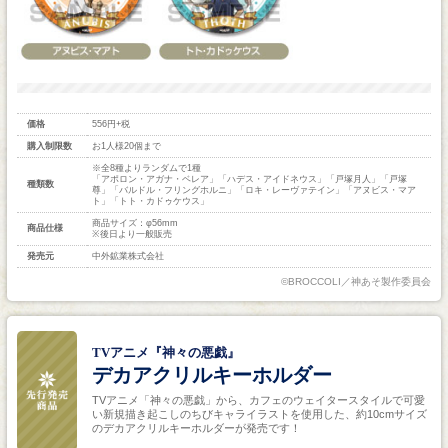
価格
556円+税
購入制限数
お1人様20個まで
※全8種よりランダムで1種
「アポロン・アガナ・ベレア」「ハデス・アイドネウス」「戸塚月人」「戸塚
種類数
尊」「バルドル・フリングホルニ」「ロキ・レーヴァテイン」「アヌビス・マア
ト」「トト・カドゥケウス」
商品サイズ：φ56mm
商品仕様
※後日より一般販売
発売元
中外鉱業株式会社
©BROCCOLI／神あそ製作委員会
TVアニメ『神々の悪戯』
デカアクリルキーホルダー
TVアニメ「神々の悪戯」から、カフェのウェイタースタイルで可愛
い新規描き起こしのちびキャライラストを使用した、約10cmサイズ
のデカアクリルキーホルダーが発売です！