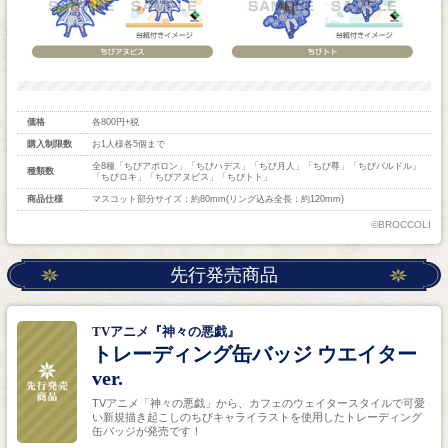
価格
各800円+税
購入制限数
お1人様各5個まで
全8種「ちびアポロン」「ちびハデス」「ちび月人」「ちび尊」「ちびバルドル」
種類数
「ちびロキ」「ちびアヌビス」「ちびトト」
商品仕様
マスコット部分サイズ：約80mm(リング込み全長：約120mm)
©BROCCOLI
先行発売商品
TVアニメ『神々の悪戯』
トレーディング缶バッジ ウエイター
ver.
TVアニメ「神々の悪戯」から、カフェのウェイタースタイルで可愛
い新規描き起こしのちびキャライラストを使用したトレーディング
缶バッジが発売です！