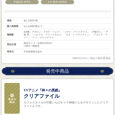
価格
各1,100円+税
購入制限数
お1人様各5個まで
全8種「アポロン・アガナ・ベレア」「ハデス・アイドネウス」「戸塚月人」「戸
種類数
塚 尊」「バルドル・フリングホルニ」「ロキ・レーヴァテイン」「アヌビス・マ
アト」「トト・カドゥケウス」
商品サイズ：全長約100mm
商品仕様
※後日一般販売
発売元
中外鉱業株式会社
©BROCCOLI／神あそ製作委員会
発売中商品
TVアニメ『神々の悪戯』
クリアファイル
カフェスタイルの可愛いちびキャラ神様たちをデザインしたクリア
ファイルです。