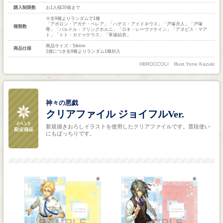
購入制限数
お1人様20個まで
※全9種よりランダムで1種
「アポロン・アガナ・ベレア」「ハデス・アイドネウス」「戸塚月人」「戸塚
種類数
尊」「バルドル・フリングホルニ」「ロキ・レーヴァテイン」「アヌビス・マア
ト」「トト・カドゥケウス」「草薙結衣」
商品サイズ：54mm
商品仕様
1個につき全9種よりランダム1種封入
©BROCCOLI Illust.Yone Kazuki
神々の悪戯
クリアファイル ジョイフルVer.
新規描きおろしイラストを使用したクリアファイルです。普段使い
にもばっちりです。