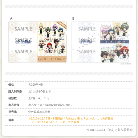
価格
各350円+税
購入制限数
お1人様各5個まで
種類数
全2種「A」「B」
商品仕様
商品サイズ：A4(縦210×横297mm)
発売元
中外鉱業株式会社
※2015年11月7日・8日開催「Animate Girls Festival」にて先行販売
備考
ブースNo：W33／ブース名：中外鉱業
©BROCCOLI／神あそ製作委員会