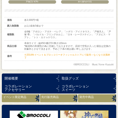
価格
各3,000円+税
購入制限数
お1人様各5個まで
全8種「アポロン・アガナ・ベレア」「ハデス・アイドネウス」「戸塚月人」「戸
種類数
塚 尊」「バルドル・フリングホルニ」「ロキ・レーヴァテイン」「アヌビス・マ
アト」「トト・カドゥケウス」
本体サイズ：縦450×横270×厚さ120mm
商品仕様
*輸送時の利便性の為に圧縮しておりますので、店頭で空気が入った場合は交換の
対象外とさせて頂きます。予めご了承の程お願い申し上げます。
※2014年イベント＆ブロッコリーオフィシャルストアにて販売～なくなり次第終
備考
了
©BROCCOLI Illust.Yone Kazuki
開催概要
取扱グッズ
コラボレーション
コラボレーション
アクセサリー
スイーツ
イベント限定商品
先行販売商品
発売中商品