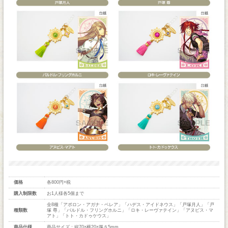
価格
各800円+税
購入制限数
お1人様各5個まで
全8種「アポロン・アガナ・ベレア」「ハデス・アイドネウス」「戸塚月人」「戸
種類数
塚 尊」「バルドル・フリングホルニ」「ロキ・レーヴァテイン」「アヌビス・マ
アト」「トト・カドゥケウス」
商品仕様
商品サイズ：縦70×横20×厚さ5mm