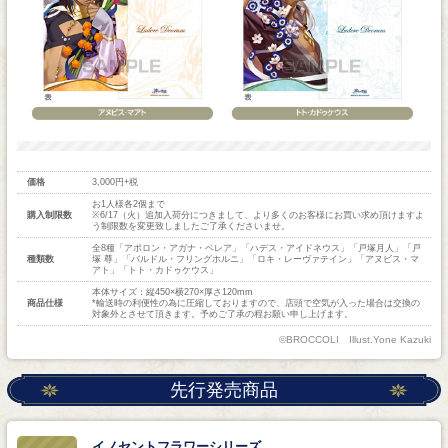
価格
3,000円+税
お1人様各2個まで
購入制限数
※6/17（火）追加入荷分につきまして、より多くのお客様にお買い求め頂けますよ
う制限数を変更致しましたご了承くださいませ。
全8種「アポロン・アガナ・ベレア」「ハデス・アイドネウス」「戸塚月人」「戸
種類数
塚 尊」「バルドル・フリングホルニ」「ロキ・レーヴァテイン」「アヌビス・マ
アト」「トト・カドゥケウス」
本体サイズ：縦450×横270×厚さ120mm
商品仕様
*輸送時の利便性の為に圧縮しておりますので、店頭で空気が入った場合は交換の
対象外とさせて頂きます。予めご了承の程お願い申し上げます。
©BROCCOLI Illust.Yone Kazuki
先行発売商品
イノセントフラワーシリーズ