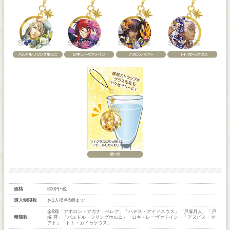
価格
800円+税
購入制限数
お1人様各5個まで
全8種「アポロン・アガナ・ベレア」「ハデス・アイドネウス」「戸塚月人」「戸
種類数
塚 尊」「バルドル・フリングホルニ」「ロキ・レーヴァテイン」「アヌビス・マ
アト」「トト・カドゥケウス」