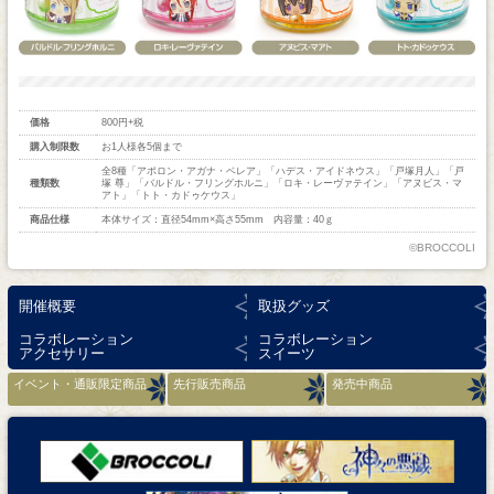
価格
800円+税
購入制限数
お1人様各5個まで
全8種「アポロン・アガナ・ベレア」「ハデス・アイドネウス」「戸塚月人」「戸
種類数
塚 尊」「バルドル・フリングホルニ」「ロキ・レーヴァテイン」「アヌビス・マ
アト」「トト・カドゥケウス」
商品仕様
本体サイズ：直径54mm×高さ55mm 内容量：40ｇ
©BROCCOLI
開催概要
取扱グッズ
コラボレーション
コラボレーション
アクセサリー
スイーツ
イベント・通販限定商品
先行販売商品
発売中商品