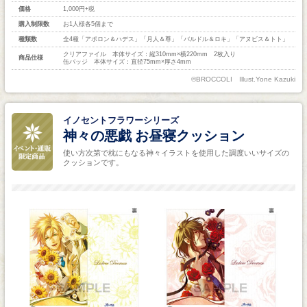
価格
1,000円+税
購入制限数
お1人様各5個まで
種類数
全4種「アポロン＆ハデス」「月人＆尊」「バルドル＆ロキ」「アヌビス＆トト」
クリアファイル 本体サイズ：縦310mm×横220mm 2枚入り
商品仕様
缶バッジ 本体サイズ：直径75mm×厚さ4mm
©BROCCOLI Illust.Yone Kazuki
イノセントフラワーシリーズ
神々の悪戯 お昼寝クッション
使い方次第で枕にもなる神々イラストを使用した調度いいサイズの
クッションです。