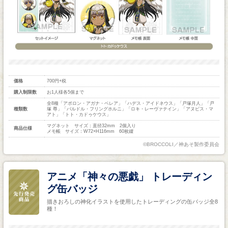
価格
700円+税
購入制限数
お1人様各5個まで
全8種「アポロン・アガナ・ベレア」「ハデス・アイドネウス」「戸塚月人」「戸
種類数
塚 尊」「バルドル・フリングホルニ」「ロキ・レーヴァテイン」「アヌビス・マ
アト」「トト・カドゥケウス」
マグネット サイズ：直径32mm 2個入り
商品仕様
メモ帳 サイズ：W72×H116mm 60枚綴
©BROCCOLI／神あそ製作委員会
アニメ「神々の悪戯」 トレーディン
グ缶バッジ
描きおろしの神化イラストを使用したトレーディングの缶バッジ全8
種！