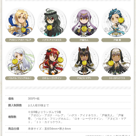
価格
300円+税
購入制限数
お1人様10個まで
※全8種よりランダムで1種
「アポロン・アガナ・ベレア」「ハデス・アイドネウス」「戸塚月人」「戸塚
種類数
尊」「バルドル・フリングホルニ」「ロキ・レーヴァテイン」「アヌビス・マア
ト」「トト・カドゥケウス」
商品仕様
本体サイズ：直径54mm×厚さ4mm