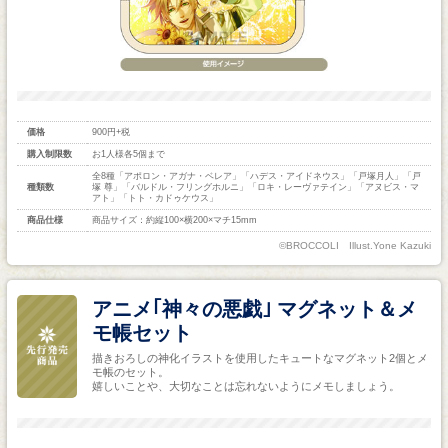
価格
900円+税
購入制限数
お1人様各5個まで
全8種「アポロン・アガナ・ベレア」「ハデス・アイドネウス」「戸塚月人」「戸
種類数
塚 尊」「バルドル・フリングホルニ」「ロキ・レーヴァテイン」「アヌビス・マ
アト」「トト・カドゥケウス」
商品仕様
商品サイズ：約縦100×横200×マチ15mm
©BROCCOLI Illust.Yone Kazuki
アニメ｢神々の悪戯｣ マグネット＆メ
モ帳セット
描きおろしの神化イラストを使用したキュートなマグネット2個とメ
モ帳のセット。
嬉しいことや、大切なことは忘れないようにメモしましょう。