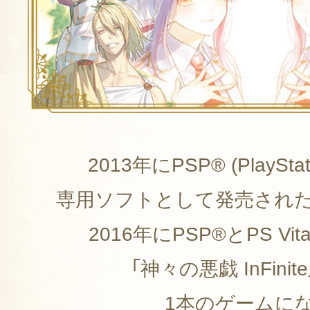
2013年にPSP® (PlayStati
専用ソフトとして発売された
2016年にPSP®とPS V
「神々の悪戯 InFini
1本のゲームに