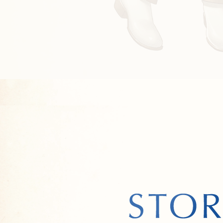
誕生日
誕生日
誕生日
誕生日
誕生日
誕生日
12月21日
3月20日
9月23日
7月22日
6月6日
5月7日
星
星
星
星
星
星
特技
特になし
趣
特徴
特徴
特徴
特徴
特徴
同じことを
面白くない
何もない所
唇をなめる
口数が少な
特技
特技
特技
特技
特技
特技
ミイラ作り
ワイン作り
剣技
分析
舞踊
裁縫
趣
趣
趣
趣
趣
趣
特徴
何もしない
好きな食べ物
好きな食べ物
好きな食べ物
好きな食べ物
好きな食べ物
オレンジ
イチゴ大福
ステーキ
キャンディ
チーズ
特徴
特徴
特徴
特徴
特徴
特徴
意外と涙も
物陰に隠れ
人を上から
常に気だる
瞳をじっと
面倒見が良
好きな食べ物
美味な物
嫌いな食べ物
嫌いな食べ物
嫌いな食べ物
嫌いな食べ物
嫌いな食べ物
アボカド
卵
サラダ
魚介全般
細くて長い
好きな食べ物
好きな食べ物
好きな食べ物
好きな食べ物
好きな食べ物
好きな食べ物
そば
香辛料
トウモロコ
葡萄
桃
酒
嫌いな食べ物
不味い物
所属神話名
所属神話名
所属神話名
所属神話名
所属神話名
ギリシャ神話（G
ギリシャ神話（G
北欧神話（Nors
北欧神話（Nors
北欧神話（Nors
嫌いな食べ物
嫌いな食べ物
嫌いな食べ物
嫌いな食べ物
嫌いな食べ物
嫌いな食べ物
きのこ
甘味
特になし（
納豆
梅干し
はちみつ
所属神話名
日本神話（Japa
所属神話名
所属神話名
所属神話名
所属神話名
所属神話名
所属神話名
日本神話（Japa
エジプト神話（E
エジプト神話（E
ギリシャ神話（G
日本神話（Japa
なし
VOICE 1
VOICE 1
VOICE 1
VOICE 1
VOICE 1
VOICE 1