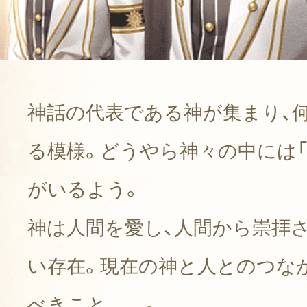
ふと入った実家の蔵の中で、『天
剣を見つける。
それを手にした途端、まばゆい
神話の代表である神が集まり、
気づいた時には見知らぬ場所に
る模様。
どうやら神々の中には「
そこは、ギリシャ神話の神・ゼ
がいるよう。
『神々の学園』。
神は人間を愛し、人間から崇拝
人間の代表として召喚された主
い存在。現在の神と人とのつな
そこに生徒として集められた、
べきこと……。