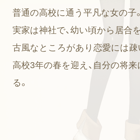
普通の高校に通う平凡な女の子
実家は神社で、幼い頃から居合
古風なところがあり恋愛には疎
高校3年の春を迎え、自分の将
る。
VOICE 1
誕生日
誕生日
誕生日
誕生日
誕生日
10月24日
11月21日
1月13日
4月29日
8月1日
星
星
星
星
星
誕生日
2月12日
星
特技
特技
特技
特技
特技
不死身
予言
料理
工作
仲裁
趣
趣
趣
趣
趣