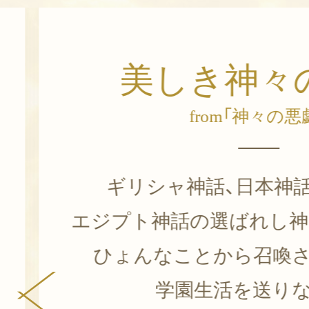
箱庭
from「神々の悪
神々の集う学び舎
ギリシャ神ゼウスが造りし
雄大な山々、美しい海、緑
広大な草原を有す