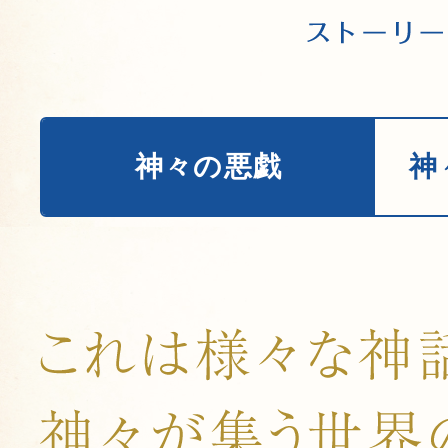
VOICE 1
VOICE 1
VOICE 1
VOICE 1
VOICE 1
VOICE 1
神々の悪戯
神々