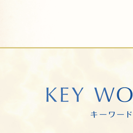
4つの運命が加わり、紡ぎださ
ー。
神々と過ごす学園生活が今再び