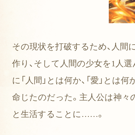
その現状を打破するため、人間に
作り、
そして人間の少女を1人選
とまどいながらも、与えられた
に「人間」とは何か、
「愛」とは何
個性豊かな神々と共に生活する
命じたのだった。
主人公は神々
と生活することに……。