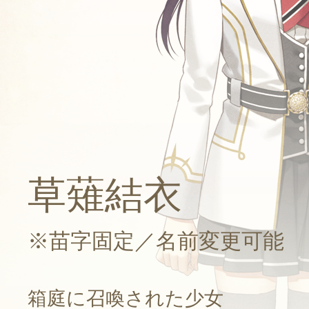
草薙結衣
※苗字固定／名前変更可能
CV：大塚芳忠
箱庭に召喚された少女